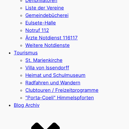
Defibrillatoren
Liste der Vereine
Gemeindebücherei
Eulsete-Halle
Notruf 112
Ärzte Notdienst 116117
Weitere Notdienste
Tourismus
St. Marienkirche
Villa von Issendorff
Heimat und Schulmuseum
Radfahren und Wandern
Clubtouren / Freizeitprogramme
"Porta-Coeli" Himmelspforten
Blog Archiv