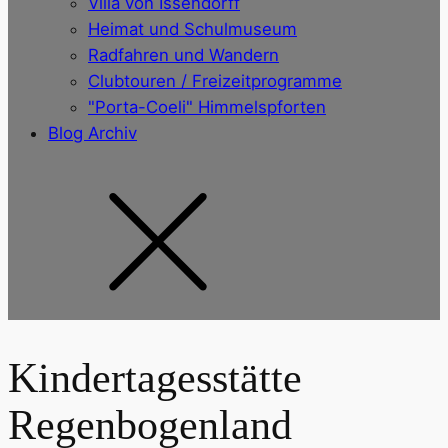
Villa von Issendorff
Heimat und Schulmuseum
Radfahren und Wandern
Clubtouren / Freizeitprogramme
"Porta-Coeli" Himmelspforten
Blog Archiv
Kindertagesstätte
Regenbogenland